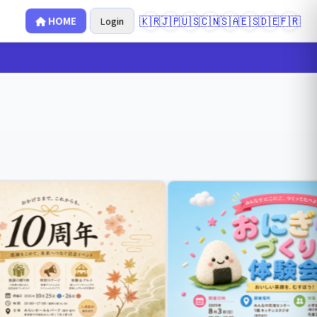
🇰🇷
🇯🇵
🇺🇸
🇨🇳
🇸🇦
🇪🇸
🇩🇪
🇫🇷
HOME
Login