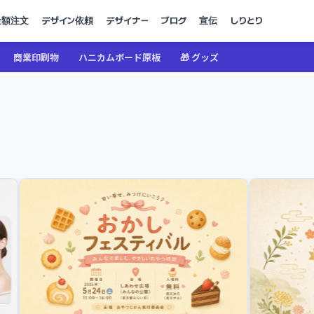
金額注文
デザイン依頼
デザイナー
ブログ
宣伝
しりとり
商業印刷物
ハニカムボード原板
🎁 グッズ