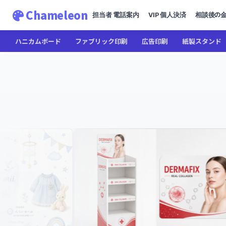
Chameleon
担当者 電話案内
VIP 個人決済
相談後の
ハニカムボード
ファブリック印刷
広告印刷
紙製スタンド